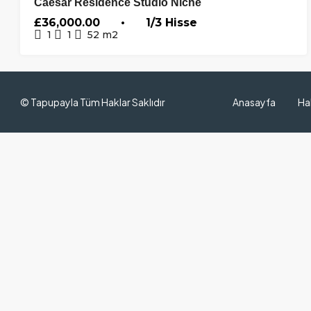
Caesar Residence Studio Niche
PLANDA
£36,000.00 • 1/3 Hisse
1
1
52
m2
© Tapupayla Tüm Haklar Saklıdır
Anasayfa
Ha