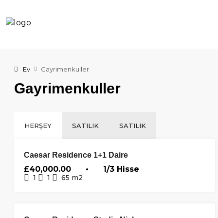
Ev
Gayrimenkuller
Gayrimenkuller
HERŞEY
SATILIK
SATILIK
SATILIK
ÖN
Caesar Residence 1+1 Daire
PLANDA
£40,000.00 • 1/3 Hisse
1
1
65
m2
SATILIK
ÖN