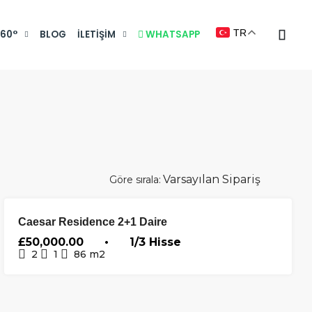
TR
360°
BLOG
İLETIŞIM
WHATSAPP
Göre sırala:
SATILIK
ÖN
Caesar Residence 2+1 Daire
PLANDA
£50,000.00 • 1/3 Hisse
2
1
86
m2