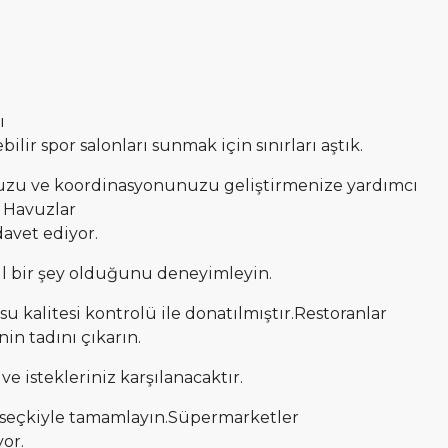
ı
ir spor salonları sunmak için sınırları aştık.
unuzu ve koordinasyonunuzu geliştirmenize yardımcı
k Havuzlar
davet ediyor.
ıl bir şey olduğunu deneyimleyin.
u kalitesi kontrolü ile donatılmıştır.Restoranlar
in tadını çıkarın.
e istekleriniz karşılanacaktır.
r seçkiyle tamamlayın.Süpermarketler
or.