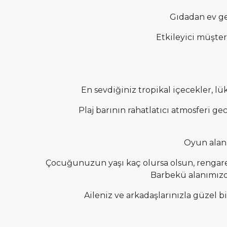
Gıdadan ev ge
Etkileyici müşter
En sevdiğiniz tropikal içecekler, l
Plaj barının rahatlatıcı atmosferi g
Oyun alan
Çocuğunuzun yaşı kaç olursa olsun, rengare
Barbekü alanımızda
Aileniz ve arkadaşlarınızla güzel 