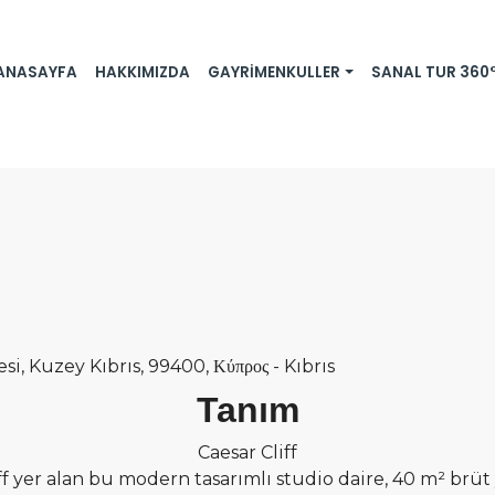
ANASAYFA
HAKKIMIZDA
GAYRIMENKULLER
SANAL TUR 360
i, Kuzey Kıbrıs, 99400, Κύπρος - Kıbrıs
Tanım
Caesar Cliff
f yer alan bu modern tasarımlı studio daire, 40 m² brü