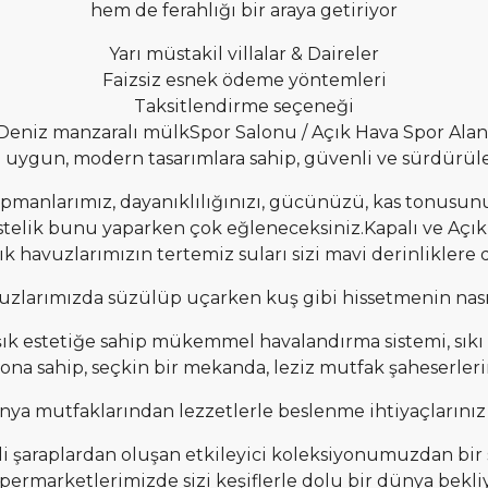
hem de ferahlığı bir araya getiriyor
Yarı müstakil villalar & Daireler
Faizsiz esnek ödeme yöntemleri
Taksitlendirme seçeneği
Deniz manzaralı mülkSpor Salonu / Açık Hava Spor Alan
 uygun, modern tasarımlara sahip, güvenli ve sürdürülebil
kipmanlarımız, dayanıklılığınızı, gücünüzü, kas tonus
stelik bunu yaparken çok eğleneceksiniz.Kapalı ve Açı
ık havuzlarımızın tertemiz suları sizi mavi derinliklere 
uzlarımızda süzülüp uçarken kuş gibi hissetmenin nas
şık estetiğe sahip mükemmel havalandırma sistemi, sıkı s
yona sahip, seçkin bir mekanda, leziz mutfak şaheserlerin
ya mutfaklarından lezzetlerle beslenme ihtiyaçlarınız v
eli şaraplardan oluşan etkileyici koleksiyonumuzdan bi
permarketlerimizde sizi keşiflerle dolu bir dünya bekliy