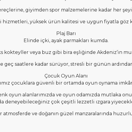
reçlerine, giyimden spor malzemelerine kadar her şeyi b
i hizmetleri, yüksek ürün kalitesi ve uygun fiyatla göz 
Plaj Barı
Elinde içki, ayak parmakları kumda.
üks kokteyller veya buz gibi bira eşliğinde Akdeniz’in m
ece geç saatlere kadar sürüyor, stresli bir günün ardın
Çocuk Oyun Alanı
ımız çocuklara güvenli bir ortamda oyun oynama imkân
nk oyun alanlarımızda ve oyun odamızda mutlaka onun 
 deneyebileceğiniz çok çeşitli lezzetli ızgara yiyecek
bir atmosferde ve doğanın güzel manzaralarında huzurlu