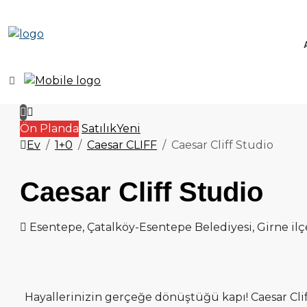
Ön Planda
Satılık
Yeni
Ev
1+0
Caesar CLIFF
Caesar Cliff Studio
Caesar Cliff Studio
Esentepe, Çatalköy-Esentepe Belediyesi, Girne ilçes
Hayallerinizin gerçeğe dönüştüğü kapı! Caesar Clif