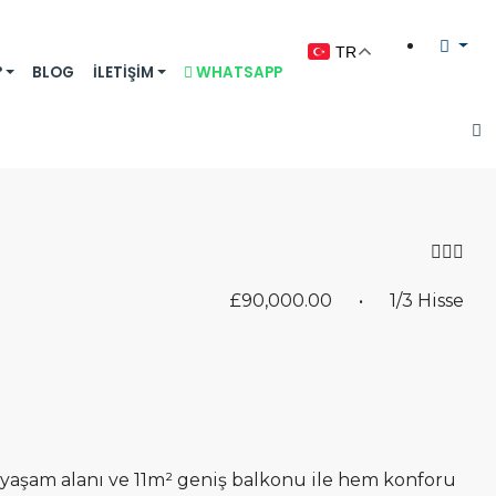
TR
°
BLOG
İLETIŞIM
WHATSAPP
£90,000.00
• 1/3 Hisse
t yaşam alanı ve 11m² geniş balkonu ile hem konforu