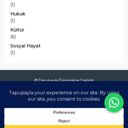
(1)
Hukuk
(1)
Kültür
(6)
Sosyal Hayat
(1)
© Tapupayla Tüm Haklar Saklıdır
Anasayfa
Hakkımızda
Gayrimenkuller
Sanal Tur 360°
Blog
İletişim
Whatsapp