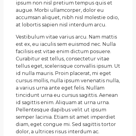
ipsum non nisl pretium tempus quis et
augue. Morbi ullamcorper, dolor eu
accumsan aliquet, nibh nisl molestie odio,
at lobortis sapien nisl interdum arcu.
Vestibulum vitae varius arcu. Nam mattis
est ex, eu iaculis sem euismod nec. Nulla
facilisis est vitae enim dictum posuere.
Curabitur est tellus, consectetur vitae
tellus eget, scelerisque convallis ipsum. Ut
id nulla mauris. Proin placerat, mi eget
cursus mollis, nulla ipsum venenatis nulla,
a varius urna ante eget felis. Nullam
tincidunt urna eu cursus sagittis. Aenean
id sagittis enim. Aliquam at urna urna.
Pellentesque dapibus velit ut ipsum
semper lacinia. Etiam sit amet imperdiet
diam, eget congue mi. Sed sagittis tortor
dolor, a ultrices risus interdum ac.