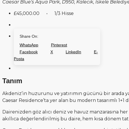
Caesar Blue's Aqua Park, D950, Kalecik, İskele Belediyesi, 
£45,000.00
• 1/3 Hisse
Share On:
WhatsApp
Pinterest
Facebook
X
LinkedIn
E-
Posta
Tanım
Akdeniz’in huzurunu ve yatırımın gücünü bir arada yaş
Caesar Residence’ta yer alan bu modern tasarımlı 1+1 d
Dairenizden göz alıcı deniz ve havuz manzarasına her 
akıllıca değerlendirilmiş bu daire, hem kısa dönem tat