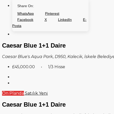
Share On:
WhatsApp
Pinterest
Facebook
X
LinkedIn
E-
Posta
Caesar Blue 1+1 Daire
Caesar Blue's Aqua Park, D950, Kalecik, İskele Belediyesi, 
£45,000.00
• 1/3 Hisse
Ön Planda
Satılık
Yeni
Caesar Blue 1+1 Daire