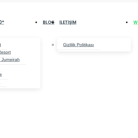
0°
BLOG
İLETIŞIM
W
t
Gizlilik Politikası
Resort
 Jumeirah
e
h