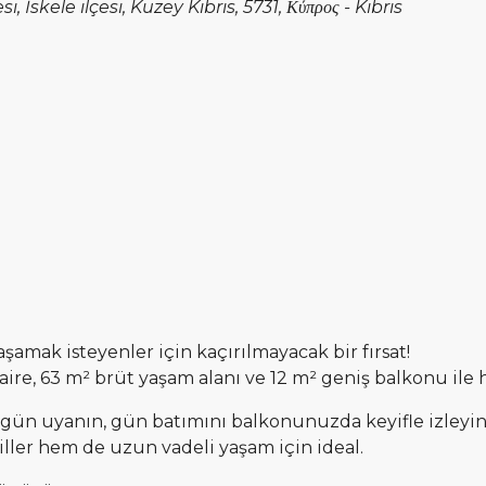
İskele ilçesi, Kuzey Kıbrıs, 5731, Κύπρος - Kıbrıs
amak isteyenler için kaçırılmayacak bir fırsat!
aire, 63 m² brüt yaşam alanı ve 12 m² geniş balkonu ile 
gün uyanın, gün batımını balkonunuzda keyifle izleyin. 
iller hem de uzun vadeli yaşam için ideal.