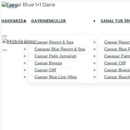
HAKKIMIZDA
GAYRIMENKULLER
SANAL TUR 36
Caesar Resort & Spa
Caesar Resor
Caeasar Blue Resort & Spa
Caesar Blue 
Caesar Palm Jumeirah
Caeasar Palm
Caesar Breeze
Caesar Cliff
Caesar Cliff
Caesar Breez
Caesar Blue Line Villas
Caesar Beac