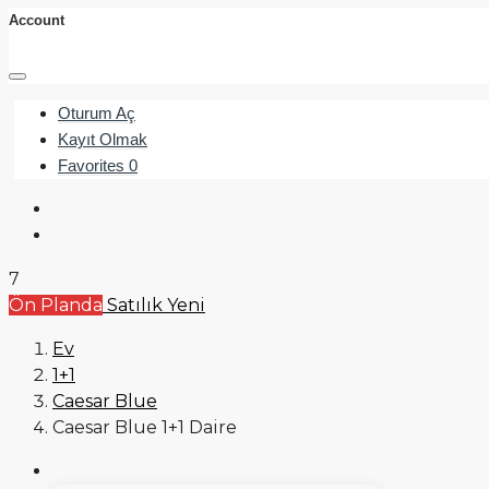
Account
Oturum Aç
Kayıt Olmak
Favorites
0
7
Ön Planda
Satılık
Yeni
Ev
1+1
Caesar Blue
Caesar Blue 1+1 Daire