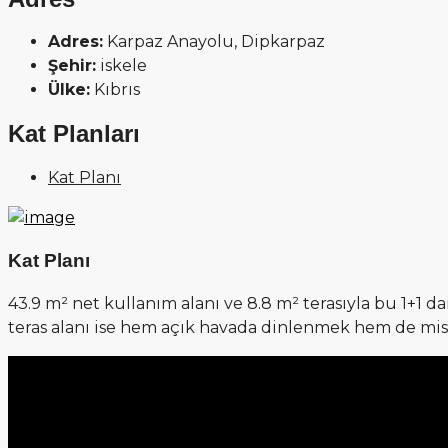
Adres:
Karpaz Anayolu, Dipkarpaz
Şehir:
iskele
Ülke:
Kıbrıs
Kat Planları
Kat Planı
Kat Planı
43.9 m² net kullanım alanı ve 8.8 m² terasıyla bu 1+1 
teras alanı ise hem açık havada dinlenmek hem de misaf