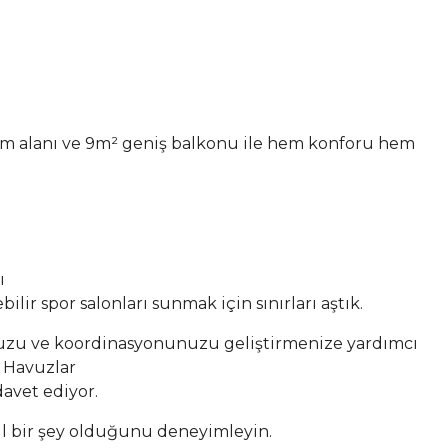
aşam alanı ve 9m² geniş balkonu ile hem konforu hem
ı
ir spor salonları sunmak için sınırları aştık.
unuzu ve koordinasyonunuzu geliştirmenize yardımcı
k Havuzlar
davet ediyor.
ıl bir şey olduğunu deneyimleyin.