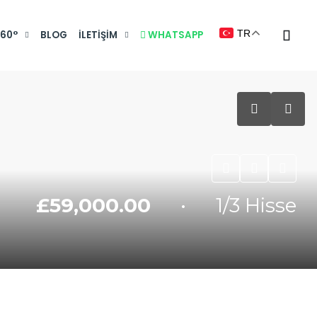
TR
360°
BLOG
İLETIŞIM
WHATSAPP
£59,000.00
• 1/3 Hisse