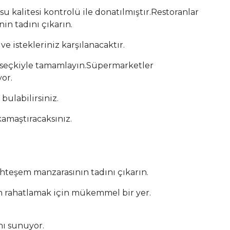
u kalitesi kontrolü ile donatılmıştır.Restoranlar
in tadını çıkarın.
e istekleriniz karşılanacaktır.
r seçkiyle tamamlayın.Süpermarketler
or.
ulabilirsiniz.
kamaştıracaksınız.
uhteşem manzarasının tadını çıkarın.
dan rahatlamak için mükemmel bir yer.
ı sunuyor.