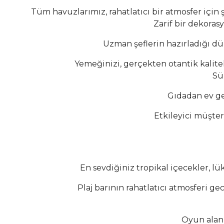
Tüm havuzlarımız, rahatlatıcı bir atmosfer için 
Zarif bir dekoras
Uzman şeflerin hazırladığı dün
Yemeğinizi, gerçekten otantik kalit
Sü
Gıdadan ev ge
Etkileyici müşter
En sevdiğiniz tropikal içecekler, l
Plaj barının rahatlatıcı atmosferi g
Oyun alan