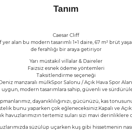
Tanım
Caesar Cliff
f yer alan bu modern tasarımlı 1+1 daire, 67 m² brüt y
de ferahlığı bir araya getiriyor
Yarı müstakil villalar & Daireler
Faizsiz esnek ödeme yöntemleri
Taksitlendirme seçeneği
Deniz manzaralı mülkSpor Salonu / Açık Hava Spor Alan
 uygun, modern tasarımlara sahip, güvenli ve sürdürülebil
kipmanlarımız, dayanıklılığınızı, gücünüzü, kas tonus
stelik bunu yaparken çok eğleneceksiniz.Kapalı ve Açı
ık havuzlarımızın tertemiz suları sizi mavi derinliklere 
uzlarımızda süzülüp uçarken kuş gibi hissetmenin nas