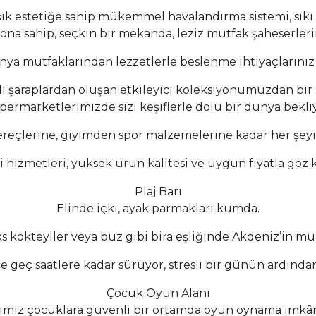
şık estetiğe sahip mükemmel havalandırma sistemi, sıkı s
yona sahip, seçkin bir mekanda, leziz mutfak şaheserlerin
ya mutfaklarından lezzetlerle beslenme ihtiyaçlarınız v
eli şaraplardan oluşan etkileyici koleksiyonumuzdan bi
permarketlerimizde sizi keşiflerle dolu bir dünya bekliy
reçlerine, giyimden spor malzemelerine kadar her şeyi b
i hizmetleri, yüksek ürün kalitesi ve uygun fiyatla göz 
Plaj Barı
Elinde içki, ayak parmakları kumda.
üks kokteyller veya buz gibi bira eşliğinde Akdeniz’in m
ece geç saatlere kadar sürüyor, stresli bir günün ardın
Çocuk Oyun Alanı
ımız çocuklara güvenli bir ortamda oyun oynama imkân