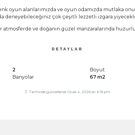
nk oyun alanlarımızda ve oyun odamızda mutlaka onun 
 deneyebileceğiniz çok çeşitli lezzetli ızgara yiyecek
bir atmosferde ve doğanın güzel manzaralarında huzurlu
DETAYLAR
2
Boyut
Banyolar
67 m2
Tarihinde güncellendi Ocak 4, 2026 en 6:16 pm